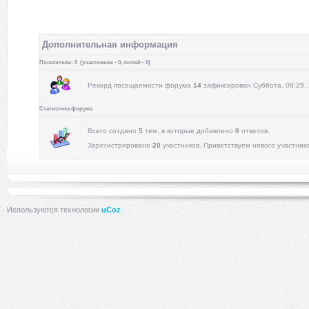
Дополнительная информация
Посетители:
0
(участников -
0
, гостей -
0
)
Рекорд посещаемости форума
14
зафиксирован Суббота, 08:25, 
Статистика форума
Всего создано
5
тем, в которые добавлено
0
ответов.
Зарегистрировано
20
участников. Приветствуем нового участник
Используются технологии
uCoz