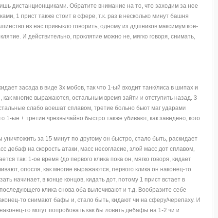
 лишь дистанционщиками. Обратите внимание на то, что заходим за нее
ами, 1 прист также стоит в сфере, т.к. раз в несколько минут башня
ольшинство из нас привыкло говорить, одному из ддшников максимум кое-
оклятие. И действительно, проклятие можно не, мягко говоря, снимать,
дает засада в виде 3х мобов, так что 1-ый входит танк/лиса в шипах и
я, как многие выражаются, остальным время зайти и отступить назад. 3
остальные слабо аоешат сплавом, третие больно бьют маг ударами
о 1-ые + третие чрезвычайно быстро также убивают, как заведено, кого
 уничтожить за 15 минут по другому он быстро, стало быть, раскидает
сс дебаф на скорость атаки, масс несогласие, злой масс дот сплавом,
ется так: 1-ое время (до первого клика пока он, мягко говоря, кидает
ивают, опосля, как многие выражаются, первого клика он наконец-то
ать начинает, в конце концов, кидать дот, потому 1 прист встает в
последующего клика снова оба вылечивают и т.д. Вообразите себе
аконец-то снимают бафы и, стало быть, кидают чи на сферу/черепаху. И
и наконец-то могут попробовать как бы ловить дебафы на 1-2 чи и