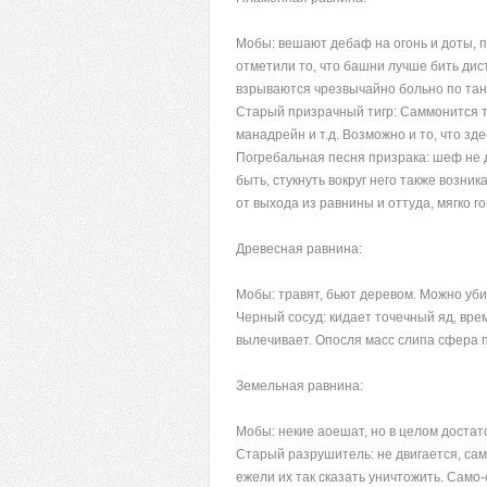
Мобы: вешают дебаф на огонь и доты, п
отметили то, что башни лучше бить дист
взрываются чрезвычайно больно по тан
Старый призрачный тигр: Саммонится та
манадрейн и т.д. Возможно и то, что зд
Погребальная песня призрака: шеф не дв
быть, стукнуть вокруг него также возни
от выхода из равнины и оттуда, мягко г
Древесная равнина:
Мобы: травят, бьют деревом. Можно убив
Черный сосуд: кидает точечный яд, время
вылечивает. Опосля масс слипа сфера 
Земельная равнина:
Мобы: некие аоешат, но в целом достат
Старый разрушитель: не двигается, самм
ежели их так сказать уничтожить. Само-