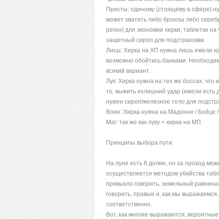
Присты: одиному (стоящему в сфере) нуж
может хватить либо бронзы либо серебр
реген) для экономии хирки, таблетки на
защитный сироп для подстраховки.
Лисы: Хирка на ХП нужна лишь ежели идт
возможно обойтись банками. Необходимо
всякий вариант.
Лук: Хирка нужна на тех же боссах, что 
то, выжить излишний удар (ежели есть 
нужен сироп/железное тело для подстр
Воин: Хирка нужна на Мадонне / Бойце /
Маг: так же как луку + хирка на МП.
Принципы выбора пути:
На луне есть 8 долин, но за проход можн
осуществляется методом убийства табли
привыкло говорить, земельный равнинах
говорить, правые и, как мы выражаемся,
соответственно.
Вот, как многие выражаются, вероятные