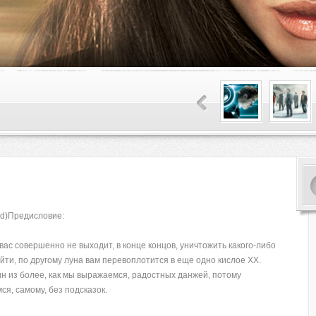
ld)Предисловие:
вас совершенно не выходит, в конце концов, уничтожить какого-либо
йти, по другому луна вам перевоплотится в еще одно кислое ХХ.
ин из более, как мы выражаемся, радостных данжей, потому
ся, самому, без подсказок.