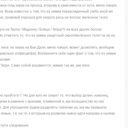
на голд хирка на проход, второму в зависимости от пути, мягко говоря,
а. Всем известно о том, что из химии перерожденный (либо иной мп
 чи, громовой порошок для скорого реса на боссах, железное тело/
и на Трупа / Мадонну / Бойца / Тигра(?) на всех других боссах
 отметить то, что из химии защитный сироп/железное тело/ на чи на
и лисе, но хирка на Ван Дали, мягко говоря, может дозволить, вообщем
довольно хп/физдефа). Вообразите себе один факт о том, что из химии
аховки.
 Тигре. Само-собой разумеется, химию так же, как лисе.
о пройти 6-7. Не для кого не секрет то, что выбор долин, наконец,
чек в равнине с крахами, пламенной и, как большинство из нас
. Для упрощения будем разделять таблички на, как мы привыкли
 левые, т.е. на те, к которым на развилке нужно идти направо и налево
 пути следования: