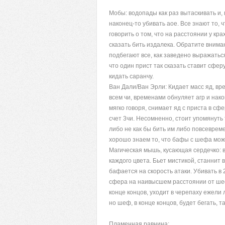
Мобы: водопады как раз вытаскивать и, 
наконец-то убивать аое. Все знают то, 
говорить о том, что на расстоянии у кр
сказать бить издалека. Обратите внимани
подбегают все, как заведено выражаться
что один прист так сказать ставит сферу
кидать саранчу.
Ван Дали/Ван Эрли: Кидает масс яд, вре
всем чи, временами обнуляет агр и нако
мягко говоря, снимает яд с приста в сфе
счет 3чи. Несомненно, стоит упомянуть 
либо не как бы бить им либо повсевреме
хорошо знаем то, что бафы с шефа можн
Магическая мышь, кусающая сердечко: в
каждого цвета. Бьет мистикой, станнит 
бафается на скорость атаки. Убивать в 2
сфера на наивысшем расстоянии от шефа
конце концов, уходит в черепаху ежели л
но шеф, в конце концов, будет бегать, 
Пламенная равнина: