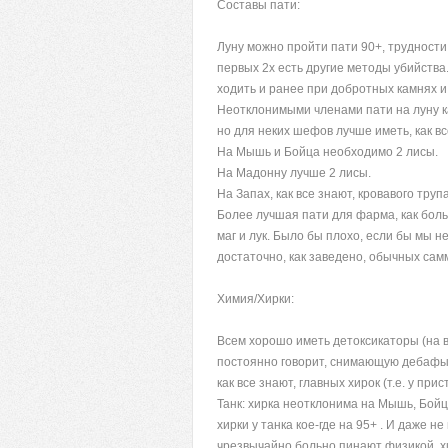
Составы пати:
Луну можно пройти пати 90+, трудности 
первых 2х есть другие методы убийства.
ходить и ранее при добротных камнях и 
Неотклонимыми членами пати на луну как
но для неких шефов лучше иметь, как в
На Мышь и Бойца необходимо 2 лисы.
На Мадонну лучше 2 лисы.
На Запах, как все знают, кровавого труп
Более лучшая пати для фарма, как боль
маг и лук. Было бы плохо, если бы мы не
достаточно, как заведено, обычных сам
Химия/Хирки:
Всем хорошо иметь детоксикаторы (на вс
постоянно говорит, снимающую дебафы х
как все знают, главных хирок (т.е. у прис
Танк: хирка неотклонима на Мышь, Бойц
хирки у танка кое-где на 95+ . И даже н
чрезвычайно больно пинают физикой, хи