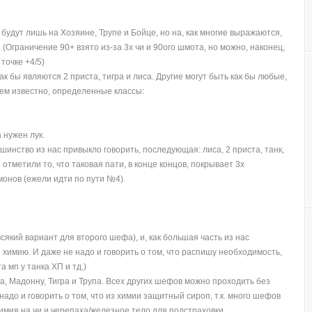
будут лишь на Хозяине, Трупе и Бойце, но на, как многие выражаются,
 (Ограничение 90+ взято из-за 3х чи и 90ого шмота, но можно, наконец,
точке +4/5)
 бы являются 2 приста, тигра и лиса. Другие могут быть как бы любые,
сем известно, определенные классы:
а нужен лук.
шинство из нас привыкло говорить, последующая: лиса, 2 приста, танк,
 отметили то, что таковая пати, в конце концов, покрывает 3х
монов (ежели идти по пути №4).
який вариант для второго шефа), и, как большая часть из нас
имию. И даже не надо и говорить о том, что распишу необходимость,
та мп у танка ХП и тд.)
а, Мадонну, Тигра и Трупа. Всех других шефов можно проходить без
е надо и говорить о том, что из химии защитный сироп, т.к. много шефов
мия на чи и черепаха/железное тело для подстраховки.