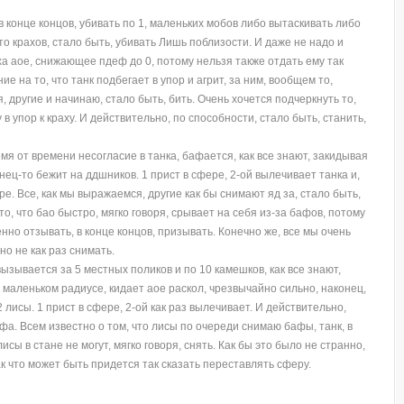
в конце концов, убивать по 1, маленьких мобов либо вытаскивать либо
что крахов, стало быть, убивать Лишь поблизости. И даже не надо и
аха аое, снижающее пдеф до 0, потому нельзя также отдать ему так
е на то, что танк подбегает в упор и агрит, за ним, вообщем то,
, другие и начинаю, стало быть, бить. Очень хочется подчеркнуть то,
 в упор к краху. И действительно, по способности, стало быть, станить,
мя от времени несогласие в танка, бафается, как все знают, закидывая
нец-то бежит на ддшников. 1 прист в сфере, 2-ой вылечивает танка и,
ре. Все, как мы выражаемся, другие как бы снимают яд за, стало быть,
то, что бао быстро, мягко говоря, срывает на себя из-за бафов, потому
нно отзывать, в конце концов, призывать. Конечно же, все мы очень
о не как раз снимать.
ызывается за 5 местных поликов и по 10 камешков, как все знают,
в маленьком радиусе, кидает аое раскол, чрезвычайно сильно, наконец,
 лисы. 1 прист в сфере, 2-ой как раз вылечивает. И действительно,
. Всем известно о том, что лисы по очереди снимаю бафы, танк, в
исы в стане не могут, мягко говоря, снять. Как бы это было не странно,
так что может быть придется так сказать переставлять сферу.