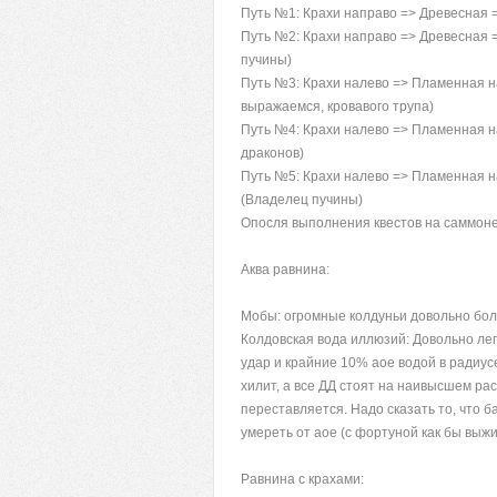
Путь №1: Крахи направо => Древесная 
Путь №2: Крахи направо => Древесная 
пучины)
Путь №3: Крахи налево => Пламенная н
выражаемся, кровавого трупа)
Путь №4: Крахи налево => Пламенная н
драконов)
Путь №5: Крахи налево => Пламенная н
(Владелец пучины)
Опосля выполнения квестов на саммон
Аква равнина:
Мобы: огромные колдуньи довольно боль
Колдовская вода иллюзий: Довольно легк
удар и крайние 10% аое водой в радиусе
хилит, а все ДД стоят на наивысшем рас
переставляется. Надо сказать то, что б
умереть от аое (с фортуной как бы выжи
Равнина с крахами: