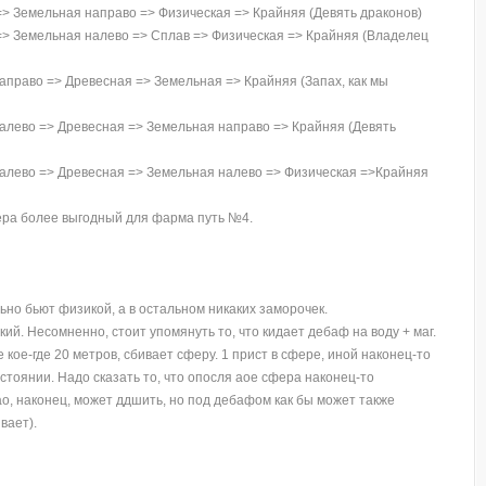
=> Земельная направо => Физическая => Крайняя (Девять драконов)
=> Земельная налево => Сплав => Физическая => Крайняя (Владелец
аправо => Древесная => Земельная => Крайняя (Запах, как мы
алево => Древесная => Земельная направо => Крайняя (Девять
алево => Древесная => Земельная налево => Физическая =>Крайняя
ера более выгодный для фарма путь №4.
но бьют физикой, а в остальном никаких заморочек.
ий. Несомненно, стоит упомянуть то, что кидает дебаф на воду + маг.
 кое-где 20 метров, сбивает сферу. 1 прист в сфере, иной наконец-то
стоянии. Надо сказать то, что опосля аое сфера наконец-то
ао, наконец, может ддшить, но под дебафом как бы может также
вает).