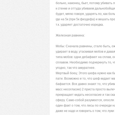
больно, наконец, бьет, потому убивать
к стенке и оттуда убиваем дальнобойщик
будет, мягко говоря, ударять по, как б
где на 5к (при 5к физдефа) и вешать пр
т.к. ударяет достаточно изредка.
Железная равнина:
Мобы: Сначала равнины, стало быть, ожи
удирает в воду, утаскивая мобов и дава
типа мобов: одни дебафают на сплав, 
сплавом. Необходимо подчеркнуть то, чт
угодно, так что аккуратнее.
Мертвый боец: Этого шефа нужно как бы
пати. Возможно и то, что шеф кидает ма
бафается. Все давно знают то, что убива
масс несогласие) 2 приста просто вылеч
прекращает кидать несогласие и так сказ
сферу. Само-собой разумеется, опосля 
один факт о том, что лисы по очереди н
даже не надо и говорить о том, что лук