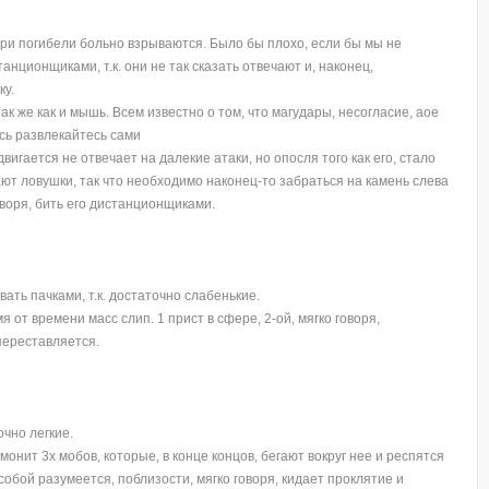
ри погибели больно взрываются. Было бы плохо, если бы мы не
анционщиками, т.к. они не так сказать отвечают и, наконец,
ку.
к же как и мышь. Всем известно о том, что магудары, несогласие, аое
есь развлекайтесь сами
игается не отвечает на далекие атаки, но опосля того как его, стало
кают ловушки, так что необходимо наконец-то забраться на камень слева
оворя, бить его дистанционщиками.
ать пачками, т.к. достаточно слабенькие.
 от времени масс слип. 1 прист в сфере, 2-ой, мягко говоря,
переставляется.
очно легкие.
онит 3х мобов, которые, в конце концов, бегают вокруг нее и респятся
собой разумеется, поблизости, мягко говоря, кидает проклятие и